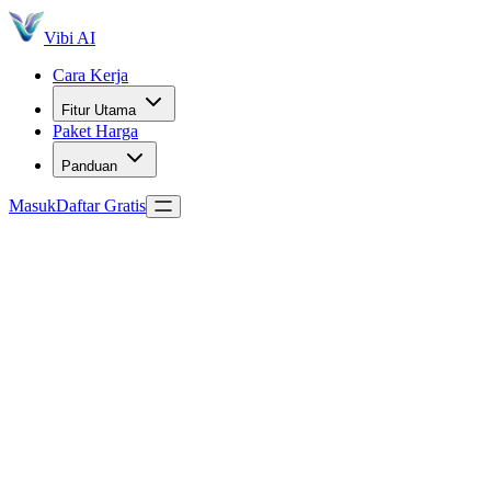
Vibi AI
Cara Kerja
Fitur Utama
Paket Harga
Panduan
Masuk
Daftar Gratis
Cara Kerja
Fitur Utama
Paket Harga
Panduan